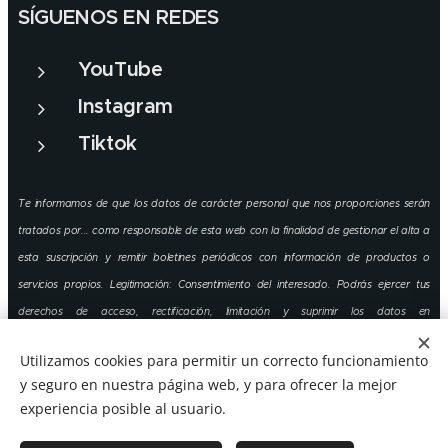
SÍGUENOS EN REDES
YouTube
Instagram
Tiktok
Te informamos de que los datos de carácter personal que nos proporciones serán
tratados por... como responsable de esta web con la finalidad de gestionar el alta a
esta suscripción y remitir boletines periódicos con información de productos o
servicios propios. Legitimación: Consentimiento del interesado. Podrás ejercer tus
derechos de acceso, rectificación, limitación y suprimir los datos en
info@escuelaklior.com así como el derecho a presentar una reclamación ante las
Utilizamos cookies para permitir un correcto funcionamiento
autoridades pertinentes. Para más información consulta nuestra política de
y seguro en nuestra página web, y para ofrecer la mejor
privacidad.
experiencia posible al usuario.